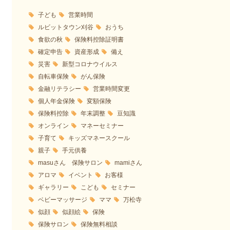
子ども
営業時間
ルビットタウン刈谷
おうち
食欲の秋
保険料控除証明書
確定申告
資産形成
備え
災害
新型コロナウイルス
自転車保険
がん保険
金融リテラシー
営業時間変更
個人年金保険
変額保険
保険料控除
年末調整
豆知識
オンライン
マネーセミナー
子育て
キッズマネースクール
親子
手元供養
masuさん 保険サロン
mamiさん
アロマ
イベント
お客様
ギャラリー
こども
セミナー
ベビーマッサージ
ママ
万松寺
似顔
似顔絵
保険
保険サロン
保険無料相談