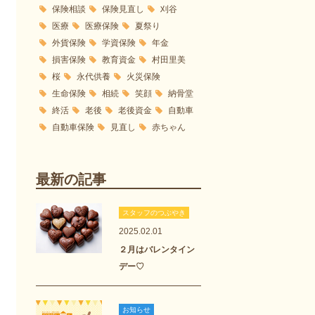
保険相談
保険見直し
刈谷
医療
医療保険
夏祭り
外貨保険
学資保険
年金
損害保険
教育資金
村田里美
桜
永代供養
火災保険
生命保険
相続
笑顔
納骨堂
終活
老後
老後資金
自動車
自動車保険
見直し
赤ちゃん
最新の記事
スタッフのつぶやき
2025.02.01
２月はバレンタイン
デー♡
お知らせ