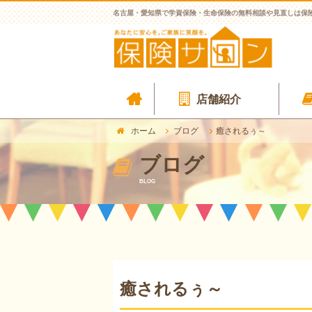
名古屋・愛知県で学資保険・生命保険の無料相談や見直しは保
店舗紹介
ホーム
ブログ
癒されるぅ～
ブログ
BLOG
癒されるぅ～