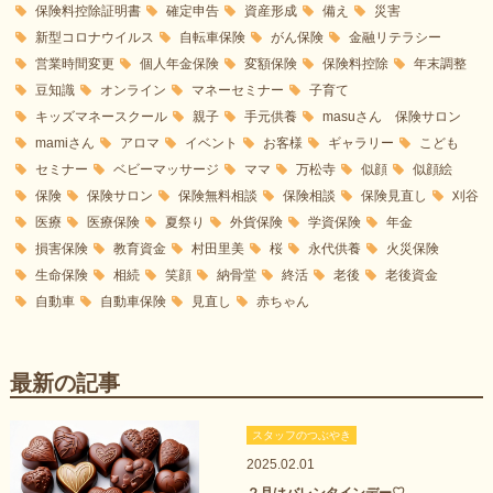
保険料控除証明書
確定申告
資産形成
備え
災害
新型コロナウイルス
自転車保険
がん保険
金融リテラシー
営業時間変更
個人年金保険
変額保険
保険料控除
年末調整
豆知識
オンライン
マネーセミナー
子育て
キッズマネースクール
親子
手元供養
masuさん 保険サロン
mamiさん
アロマ
イベント
お客様
ギャラリー
こども
セミナー
ベビーマッサージ
ママ
万松寺
似顔
似顔絵
保険
保険サロン
保険無料相談
保険相談
保険見直し
刈谷
医療
医療保険
夏祭り
外貨保険
学資保険
年金
損害保険
教育資金
村田里美
桜
永代供養
火災保険
生命保険
相続
笑顔
納骨堂
終活
老後
老後資金
自動車
自動車保険
見直し
赤ちゃん
最新の記事
スタッフのつぶやき
2025.02.01