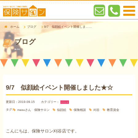
ホーム
ブログ
9/7 似顔絵イベント開催しま……
ブログ
BLOG
9/7 似顔絵イベント開催しました★☆
更新日：2019.09.15
カテゴリー：
イベント
タグ:
masuさん 保険サロン
似顔絵
保険相談
刈谷
教育資金
こんにちは、保険サロン刈谷店です。