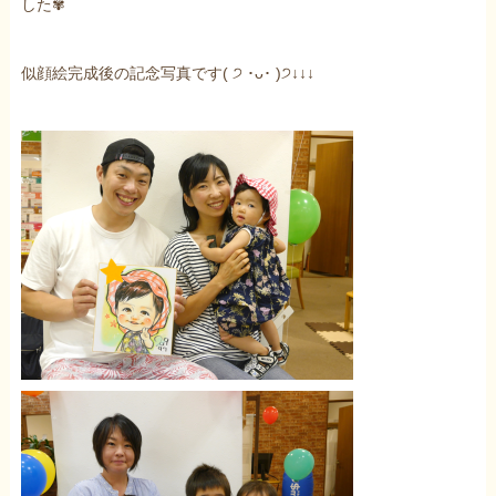
した✾
似顔絵完成後の記念写真です( ੭ ･ᴗ･ )੭↓↓↓